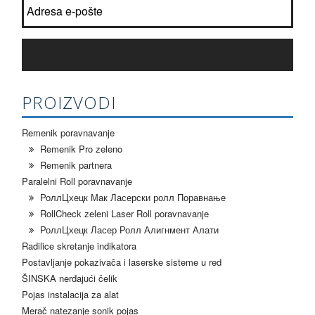
PRIJAVITE SE
PROIZVODI
Remenik poravnavanje
Remenik Pro zeleno
Remenik partnera
Paralelni Roll poravnavanje
РоллЦхецк Мак Ласерски ролл Поравнање
RollCheck zeleni Laser Roll poravnavanje
РоллЦхецк Ласер Ролл Алигнмент Алати
Radilice skretanje indikatora
Postavljanje pokazivača i laserske sisteme u red
ŠINSKA nerđajući čelik
Pojas instalacija za alat
Merač natezanje sonik pojas