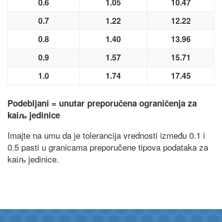
0.6
1.05
10.47
0.7
1.22
12.22
0.8
1.40
13.96
0.9
1.57
15.71
1.0
1.74
17.45
Podebljani = unutar preporučena ograničenja za
kaiљ jedinice
Imajte na umu da je tolerancija vrednosti između 0.1 i
0.5 pasti u granicama preporučene tipova podataka za
kaiљ jedinice.