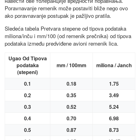
навести ове толеранције вредности поравнања.
Poravnavanje remenik može postaviti bliže nego ovo
ako poravnavanje postupak je pažljivo pratila.
Sledeća tabela Pretvara stepene od tipova podataka
miliona/inču i mm/100 (od remenik prečnika) od tipova
podataka između predviđene avioni remenik lica.
Ugao
Od
Tipova
podataka
mm
/
100mm
miliona
/
Ja
nch
(stepeni)
0.1
0.18
1.75
0.2
0.35
3.49
0.3
0.52
5.24
0.4
0.70
6.98
0.5
0.87
8.73