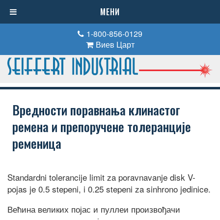
МЕНИ
1-800-856-0129
Виев Царт
Вредности поравнања клинастог
ремена и препоручене толеранције
ременица
Standardni tolerancije limit za poravnavanje disk V-
pojas je 0.5 stepeni, i 0.25 stepeni za sinhrono jedinice.
Већина великих појас и пуллеи произвођачи