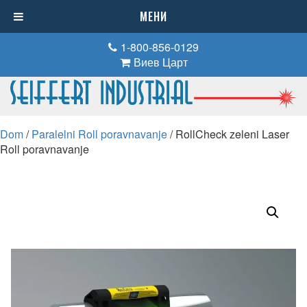
МЕНИ
1-800-856-0129
Виев Царт
Dom
/
Paralelni Roll poravnavanje
/ RollCheck zeleni Laser
Roll poravnavanje