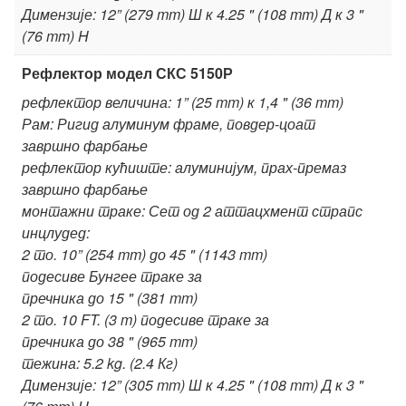
Димензије: 12” (279 mm) Ш к 4.25 " (108 mm) Д к 3 "
(76 mm) H
Рефлектор модел СКС 5150Р
рефлектор величина: 1” (25 mm) к 1,4 " (36 mm)
Рам: Ригид алуминум фраме, повдер-цоат
завршно фарбање
рефлектор кућиште: алуминијум, прах-премаз
завршно фарбање
монтажни траке: Сет од 2 аттацхмент страпс
инцлудед:
2 то. 10” (254 mm) до 45 " (1143 mm)
подесиве Бунгее траке за
пречника до 15 " (381 mm)
2 то. 10 FT. (3 m) подесиве траке за
пречника до 38 " (965 mm)
тежина: 5.2 kg. (2.4 Кг)
Димензије: 12” (305 mm) Ш к 4.25 " (108 mm) Д к 3 "