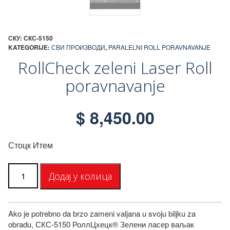
СКУ:
СКС-5150
KATEGORIJE:
СВИ ПРОИЗВОДИ
,
PARALELNI ROLL PORAVNAVANJE
RollCheck zeleni Laser Roll
poravnavanje
$
8,450.00
Стоцк Итем
РоллЦхецк
Додај у колица
Греен
Ласер
Ролл
Алигнмент
Ako je potrebno da brzo zameni valjana u svoju biljku za
количина
obradu, СКС-5150 РоллЦхецк® Зелени ласер ваљак