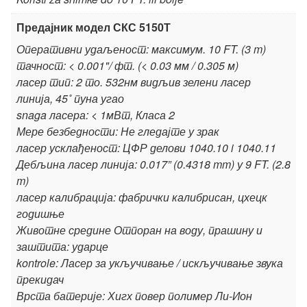
Предајник модел СКС 5150Т
Оперативни удаљеност: максимум. 10 FT. (3 m)
тачност: < 0.001"/ фт. (< 0.03 мм / 0.305 м)
ласер тип: 2 то. 532нм видљив зелени ласер
линија, 45˚ пуна угао
snaga ласера: < 1мВт, Класа 2
Мере безбедности: Не гледајте у зрак
ласер усклађеност: ЦФР делови 1040.10 i 1040.11
Дебљина ласер линија: 0.017” (0.4318 mm) у 9 FT. (2.8
m)
ласер калибрација: фабрички калибрисан, цхецк
годишње
Животне средине Отпоран на воду, прашину и
заштита: ударце
kontrole: Ласер за укључивање / искључивање звука
прекидач
Врста батерије: Хигх повер полимер Ли-Ион