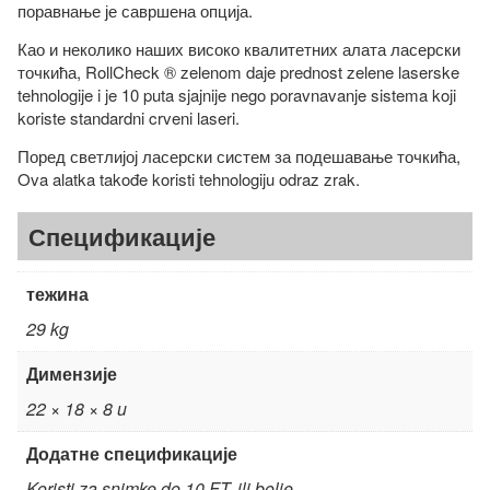
поравнање је савршена опција.
Као и неколико наших високо квалитетних алата ласерски
точкића, RollCheck ® zelenom daje prednost zelene laserske
tehnologije i je 10 puta sjajnije nego poravnavanje sistema koji
koriste standardni crveni laseri.
Поред светлијој ласерски систем за подешавање точкића,
Ova alatka takođe koristi tehnologiju odraz zrak.
Спецификације
тежина
29 kg
Димензије
22 × 18 × 8 u
Додатне спецификације
Koristi za snimke do 10 FT. ili bolje