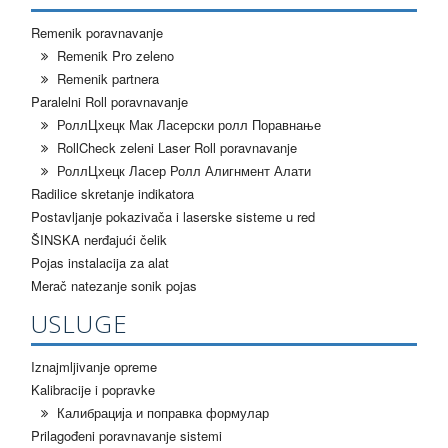
Remenik poravnavanje
Remenik Pro zeleno
Remenik partnera
Paralelni Roll poravnavanje
РоллЦхецк Мак Ласерски ролл Поравнање
RollCheck zeleni Laser Roll poravnavanje
РоллЦхецк Ласер Ролл Алигнмент Алати
Radilice skretanje indikatora
Postavljanje pokazivača i laserske sisteme u red
ŠINSKA nerđajući čelik
Pojas instalacija za alat
Merač natezanje sonik pojas
USLUGE
Iznajmljivanje opreme
Kalibracije i popravke
Калибрација и поправка формулар
Prilagođeni poravnavanje sistemi