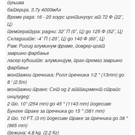
пуњива
батерија. 3.7у 4000мАх
Време рада: 16 - 20 хоурс цонтинуоус ат 72 Ф (22˚,
Ц)
температура: радни: 32˚ П (0˚, Ц) до 125 Ф (52˚, Ц)
Складиште: -4˚ П (-20˚, Ц) до 140 Ф (60˚, Ц)
Рам: Ригид алуминум фраме, повдер-цоат
завршно фарбање
ласер кућиште: алуминијум, прах-премаз завршно
фарбање
монтажни пречника: Ролл пречника 1/2 " (13mm) до
8 ' (2.5m)
монтажни траке: Сет од 2 аттацхмент страпс
инцлудед:
2 то. 10” (254 mm) до 45 " (1143 mm) подесиве
Бунгее траке за пречника до 15 " (381 mm)
2 то. 10 FT. (3 m) подесиве траке за пречника до 38 "
(965 mm)
тежина: 4.8 kg. (2.2 Кг)