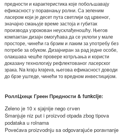
предности и карактеристика које побољшавају
ефикасност у поравнању ролни. Са зеленим
ласером који је десет пута светлији од црвеног,
значајно смањује време застоја и губитак
производа узрокован неусклађеношћу. Његов
компактан дизајн омогућава да се уклопи у мале
просторе, чинећи га брзим и лаким за употребу без
потребе за обуком. Дизајниран за рад једне особе,
олакшава чешће провере котрљања и користи
доказану технологију рефлектованог ласерског
зрака. Na kraju krajeva, његова ефикасност доводи
до брзе уштеде, чинећи то вредном инвестицијом.
РоллЦхецк Греен Предности & funkcije:
Zeleno je 10 x sjajnije nego crven
Smanjuje niz put i proizvod otpada zbog tipova
podataka u rolnama
Povećava proizvodnju sa odgovarajuće poravnanje