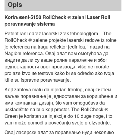
Opis
Koriљжeni-5150 RollCheck ® zeleni Laser Roll
poravnavanje sistema
Patentirani odraz laserski zrak tehnologijom – The
RollCheck ® zelene projekte laserski redove iz rolne
je referenca na tragu reflektor jedinica, i nazad na
Nagibni referenca. Овај алат вам омогућава да
видите да ли су ваше ролне паралелне и због
једноставности овог производа, više ne morate
prolaze Izvolite testove kako bi se odredio ako tvoja
kifle su ispravne poravnavanje.
Koji zahteva malu da nijedan trening, овај систем
ваљак поравнање је једноставан за коришћење и
има компактан дизајн, što vam omogućava da
uskladištite na bilo koji prostor. The RollCheck ®
Green je koristan za injekcije do 10 duge noge, i to
vam može pomoći u povećanju svoje proizvodnje.
Овај ласерски алат за поравнање нуди неколико