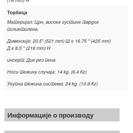
(76 mm) H
Торбица
Материјал: Црн, високе густине тврдог
полиетилена
Димензије: 20.5” (521 mm) Ш к 16.75 " (425 mm)
Д к 8.5 " (216 mm) H
инсерт: Дие рез пена
Носи тежину случаја: 14 kg. (6.4 Кг)
Укупна тежина система: 24 kg. (10.9 Кг)
Информације о производу