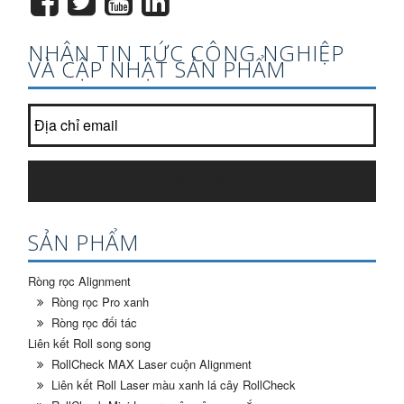
NHẬN TIN TỨC CÔNG NGHIỆP
VÀ CẬP NHẬT SẢN PHẨM
Tham gia danh sách nhận bản tin của chúng tôi?
*
ĐĂNG KÝ
SẢN PHẨM
Ròng rọc Alignment
Ròng rọc Pro xanh
Ròng rọc đối tác
Liên kết Roll song song
RollCheck MAX Laser cuộn Alignment
Liên kết Roll Laser màu xanh lá cây RollCheck