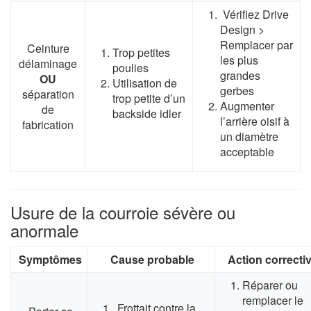
Vérifiez Drive
Design >
Remplacer par
Ceinture
Trop petites
les plus
délaminage
poulies
grandes
OU
Utilisation de
gerbes
séparation
trop petite d’un
Augmenter
de
backside idler
l’arrière oisif à
fabrication
un diamètre
acceptable
Usure de la courroie sévère ou
anormale
Symptômes
Cause probable
Action correcti
Réparer ou
remplacer le
Frottait contre la