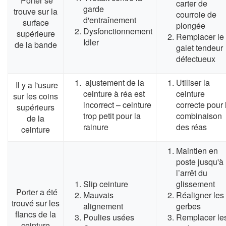
Porter se
carter de
garde
trouve sur la
courroie de
d'entraînement
surface
plongée
Dysfonctionnement
supérieure
Remplacer le
Idler
de la bande
galet tendeur
défectueux
ajustement de la
Utiliser la
Il y a l'usure
ceinture à réa est
ceinture
sur les coins
incorrect – ceinture
correcte pour 
supérieurs
trop petit pour la
combinaison
de la
rainure
des réas
ceinture
Maintien en
poste jusqu'à
l’arrêt du
Slip ceinture
glissement
Porter a été
Mauvais
Réaligner les
trouvé sur les
alignement
gerbes
flancs de la
Poulies usées
Remplacer le
ceinture