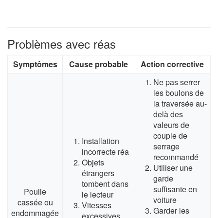
Problèmes avec réas
Symptômes
Cause probable
Action corrective
Ne pas serrer
les boulons de
la traversée au-
delà des
valeurs de
couple de
Installation
serrage
incorrecte réa
recommandé
Objets
Utiliser une
étrangers
garde
tombent dans
suffisante en
Poulie
le lecteur
voiture
cassée ou
Vitesses
Garder les
endommagée
excessives