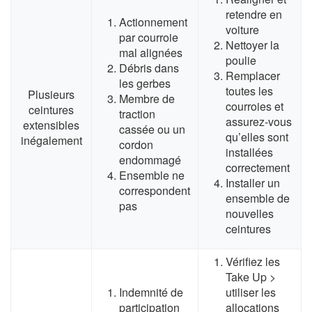
retendre en
Actionnement
voiture
par courroie
Nettoyer la
mal alignées
poulie
Débris dans
Remplacer
les gerbes
toutes les
Plusieurs
Membre de
courroies et
ceintures
traction
assurez-vous
extensibles
cassée ou un
qu’elles sont
inégalement
cordon
installées
endommagé
correctement
Ensemble ne
Installer un
correspondent
ensemble de
pas
nouvelles
ceintures
Vérifiez les
Take Up >
Indemnité de
utiliser les
participation
allocations