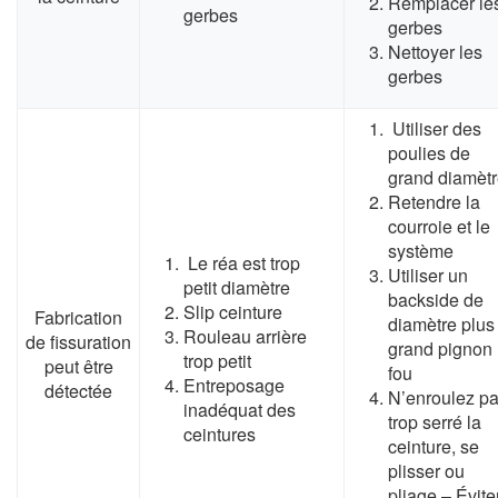
Remplacer le
gerbes
gerbes
Nettoyer les
gerbes
Utiliser des
poulies de
grand diamèt
Retendre la
courroie et le
système
Le réa est trop
Utiliser un
petit diamètre
backside de
Slip ceinture
Fabrication
diamètre plus
Rouleau arrière
de fissuration
grand pignon
trop petit
peut être
fou
Entreposage
détectée
N’enroulez p
inadéquat des
trop serré la
ceintures
ceinture, se
plisser ou
pliage – Évite