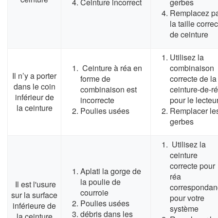
Ceinture incorrect
gerbes
Remplacez p
la taille corre
de ceinture
Utilisez la
Ceinture à réa en
combinaison
Il n’y a porter
forme de
correcte de la
dans le coin
combinaison est
ceinture-de-r
inférieur de
incorrecte
pour le lecteu
la ceinture
Poulies usées
Remplacer le
gerbes
Utilisez la
ceinture
correcte pour
Aplati la gorge de
réa
la poulie de
Il est l'usure
correspondan
courroie
sur la surface
pour votre
Poulies usées
inférieure de
système
débris dans les
la ceinture