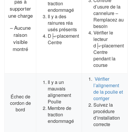
Contrôle
pas à
traction
d’usure de la
supporter
endommagé
cannelure –
une charge
Il y a des
Remplacez au
rainures réa
besoin
– Aucune
usés présents
Vérifier le
raison
D├⌐placement
lecteur
visible
Centre
d├⌐placement
montré
Centre
pendant la
course
Vérifier
Il y a un
l’alignement
mauvais
de la poulie et
alignement
Échec de
corriger
Poulie
cordon de
Suivez la
Membre de
bord
procédure
traction
d’installation
endommagé
correcte