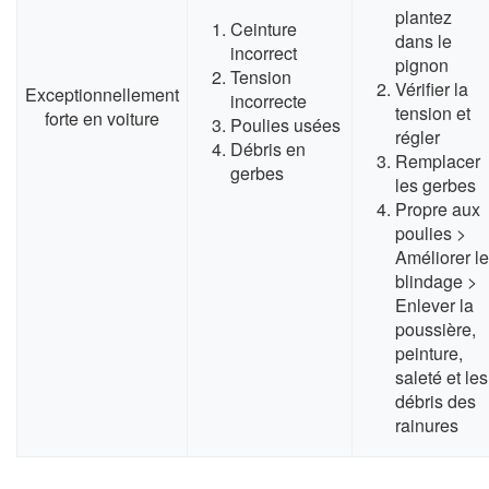
plantez
Ceinture
dans le
incorrect
pignon
Tension
Vérifier la
Exceptionnellement
incorrecte
tension et
forte en voiture
Poulies usées
régler
Débris en
Remplacer
gerbes
les gerbes
Propre aux
poulies >
Améliorer le
blindage >
Enlever la
poussière,
peinture,
saleté et les
débris des
rainures