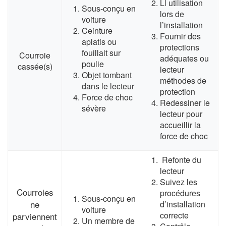
Ll utilisation
Sous-conçu en
lors de
voiture
l’installation
Ceinture
Fournir des
aplatis ou
protections
fouillait sur
Courroie
adéquates ou
poulie
cassée(s)
lecteur
Objet tombant
méthodes de
dans le lecteur
protection
Force de choc
Redessiner le
sévère
lecteur pour
accueillir la
force de choc
Refonte du
lecteur
Suivez les
Courroies
procédures
Sous-conçu en
ne
d’installation
voiture
correcte
parviennent
Un membre de