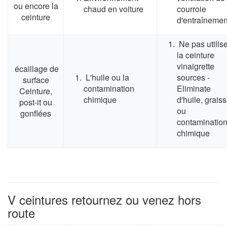
ou encore la
chaud en voiture
courroie
ceinture
d'entraînemen
Ne pas utilise
la ceinture
vinaigrette
écaillage de
L'huile ou la
sources -
surface
contamination
Eliminate
Ceinture,
chimique
d'huile, graiss
post-it ou
ou
gonflées
contaminatio
chimique
V ceintures retournez ou venez hors
route