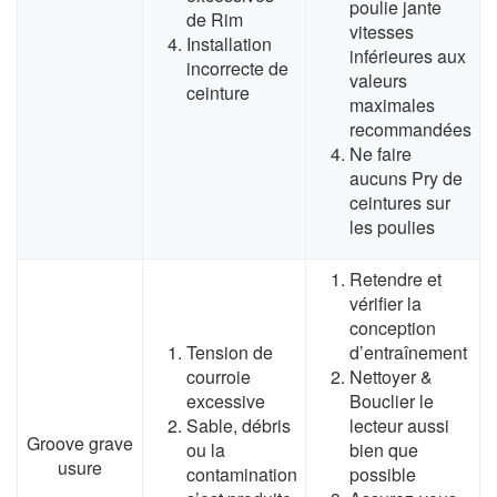
poulie jante
de Rim
vitesses
Installation
inférieures aux
incorrecte de
valeurs
ceinture
maximales
recommandées
Ne faire
aucuns Pry de
ceintures sur
les poulies
Retendre et
vérifier la
conception
Tension de
d’entraînement
courroie
Nettoyer &
excessive
Bouclier le
Sable, débris
lecteur aussi
Groove grave
ou la
bien que
usure
contamination
possible