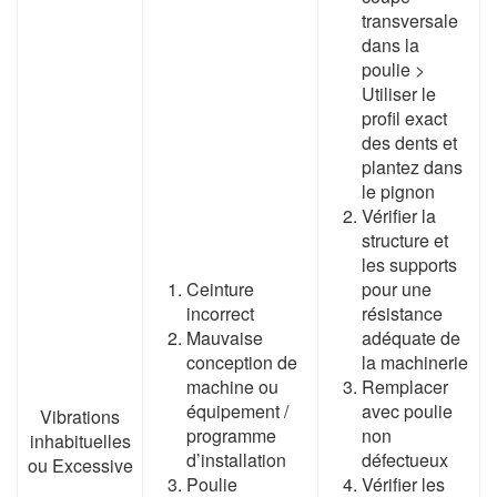
transversale
dans la
poulie >
Utiliser le
profil exact
des dents et
plantez dans
le pignon
Vérifier la
structure et
les supports
Ceinture
pour une
incorrect
résistance
Mauvaise
adéquate de
conception de
la machinerie
machine ou
Remplacer
équipement /
avec poulie
Vibrations
programme
non
inhabituelles
d’installation
défectueux
ou Excessive
Poulie
Vérifier les