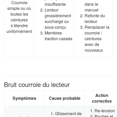
Courroie
insuffisante
dans le
simple ou où
Lecteur
manuel
toutes les
grossièrement
Refonte du
ceintures
surchargé ou
lecteur
s’étendre
sous-conçu
Remplacer la
uniformément
Membres
courroie /
traction cassés
ceintures
avec de
nouveaux
Bruit courroie du lecteur
Action
Symptômes
Cause probable
corrective
Re-tension
Glissement de
Poulies et