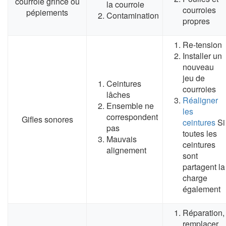
courroie grince ou
la courroie
courroies
pépiements
Contamination
propres
Re-tension
Installer un
nouveau
jeu de
Ceintures
courroies
lâches
Réaligner
Ensemble ne
les
correspondent
Gifles sonores
ceintures
Si
pas
toutes les
Mauvais
ceintures
alignement
sont
partagent la
charge
également
Réparation,
remplacer