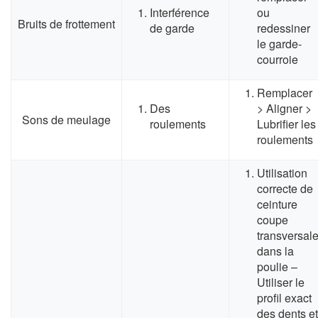
Interférence
ou
Bruits de frottement
de garde
redessiner
le garde-
courroie
Remplacer
Des
> Aligner >
Sons de meulage
roulements
Lubrifier les
roulements
Utilisation
correcte de
ceinture
coupe
transversal
dans la
poulie –
Utiliser le
profil exact
des dents et