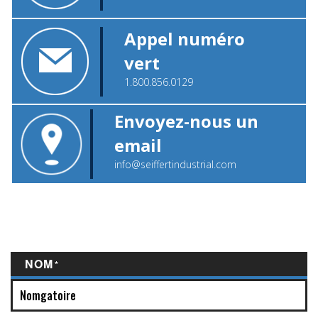
Appel numéro
vert
1.800.856.0129
Envoyez-nous un
email
info@seiffertindustrial.com
Contact
"
" indique les champs obligatoires
*
NOM
*