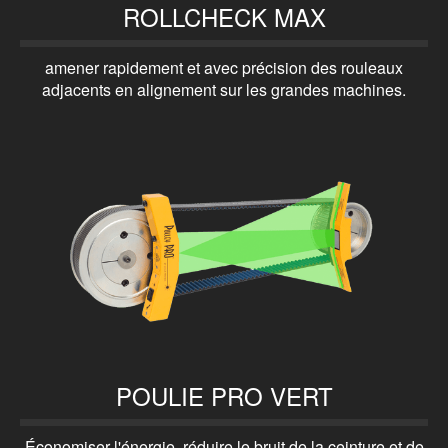
ROLLCHECK MAX
amener rapidement et avec précision des rouleaux
adjacents en alignement sur les grandes machines.
I
n
s
t
a
I
l
n
l
s
a
t
POULIE PRO VERT
t
a
i
l
o
l
Économiser l'énergie, réduire le bruit de la ceinture et de