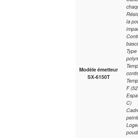
chaq
Résis
la po
impa
Contr
basc
Type 
poly
Temps
Modèle émetteur
conti
SX-6150T
Tempé
F (52
Espac
C)
Cadre
peint
Logem
poud