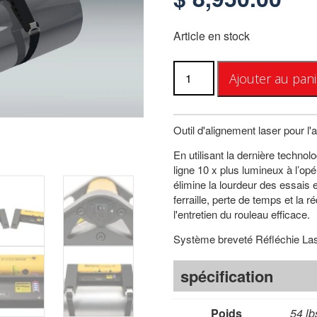
Article en stock
quantité
Ajouter au pani
de
Alignement
des
rouleaux
Outil d'alignement laser pour l'
laser
En utilisant la dernière technol
RollCheck
ligne 10 x plus lumineux à l’op
MAX
élimine la lourdeur des essais 
ferraille, perte de temps et la ré
l'entretien du rouleau efficace.
Système breveté Réfléchie L
spécification
Poids
54 lb