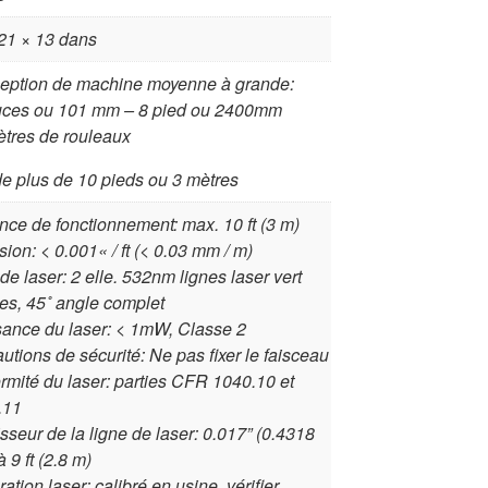
21 × 13 dans
eption de machine moyenne à grande:
uces ou 101 mm – 8 pied ou 2400mm
tres de rouleaux
de plus de 10 pieds ou 3 mètres
nce de fonctionnement: max. 10 ft (3 m)
sion: < 0.001« / ft (< 0.03 mm / m)
de laser: 2 elle. 532nm lignes laser vert
les, 45˚ angle complet
ance du laser: < 1mW, Classe 2
utions de sécurité: Ne pas fixer le faisceau
rmité du laser: parties CFR 1040.10 et
.11
isseur de la ligne de laser: 0.017” (0.4318
 9 ft (2.8 m)
ration laser: calibré en usine, vérifier