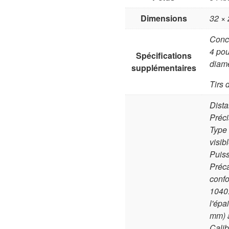
Dimensions
32 × 
Conc
4 po
Spécifications
diamè
supplémentaires
Tirs 
Dista
Préci
Type 
visib
Puiss
Préca
confo
1040
l'épa
mm) à
Calib