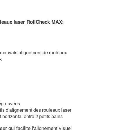
uleaux laser RollCheck MAX:
n mauvais alignement de rouleaux
x
 éprouvées
tils d'alignement des rouleaux laser
 horizontal entre 2 petits pains
r qui facilite l'alignement visuel