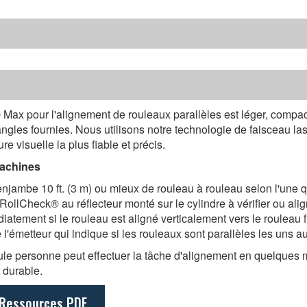
ax pour l'alignement de rouleaux parallèles est léger, compact
angles fournies. Nous utilisons notre technologie de faisceau las
re visuelle la plus fiable et précis.
achines
ambe 10 ft. (3 m) ou mieux de rouleau à rouleau selon l'une qu
r RollCheck® au réflecteur monté sur le cylindre à vérifier ou alig
iatement si le rouleau est aligné verticalement vers le rouleau fi
l'émetteur qui indique si les rouleaux sont parallèles les uns au
 seule personne peut effectuer la tâche d'alignement en quelque
 durable.
 Ressources PDF