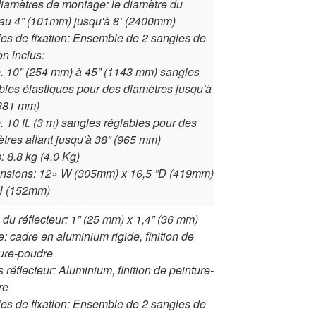
iamètres de montage: le diamètre du
au 4” (101mm) jusqu'à 8’ (2400mm)
es de fixation: Ensemble de 2 sangles de
ion inclus:
e. 10” (254 mm) à 45” (1143 mm) sangles
bles élastiques pour des diamètres jusqu'à
(381 mm)
e. 10 ft. (3 m) sangles réglables pour des
tres allant jusqu'à 38” (965 mm)
: 8.8 kg (4.0 Kg)
nsions: 12» W (305mm) x 16,5 ”D (419mm)
”H (152mm)
e du réflecteur: 1” (25 mm) x 1,4” (36 mm)
: cadre en aluminium rigide, finition de
ure-poudre
 réflecteur: Aluminium, finition de peinture-
re
es de fixation: Ensemble de 2 sangles de