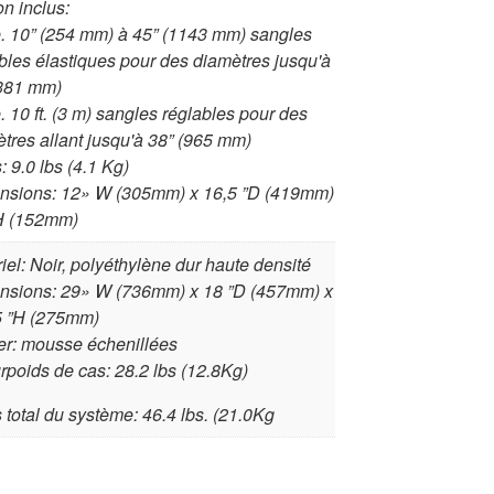
ion inclus:
e. 10” (254 mm) à 45” (1143 mm) sangles
bles élastiques pour des diamètres jusqu'à
(381 mm)
e. 10 ft. (3 m) sangles réglables pour des
tres allant jusqu'à 38” (965 mm)
: 9.0 lbs (4.1 Kg)
nsions: 12» W (305mm) x 16,5 ”D (419mm)
”H (152mm)
iel: Noir, polyéthylène dur haute densité
nsions: 29» W (736mm) x 18 ”D (457mm) x
5 ”H (275mm)
er: mousse échenillées
rpoids de cas: 28.2 lbs (12.8Kg)
 total du système: 46.4 lbs. (21.0Kg