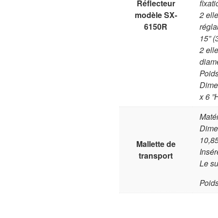
Réflecteur
fixat
modèle SX-
2 ell
6150R
régla
15” 
2 ell
diamè
Poids
Dime
x 6 
Matér
Dime
10,8
Mallette de
Insér
transport
Le su
Poids