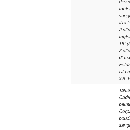
des d
roule
sangl
fixat
2 ell
régla
15” 
2 ell
diamè
Poids
Dime
x 6 
Taill
Cadre
peint
Corps
poud
sangl