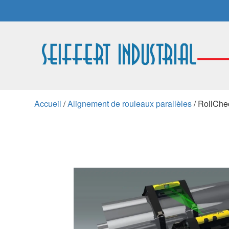
Accueil
/
Alignement de rouleaux parallèles
/ RollChe