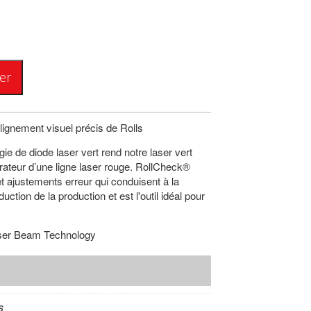
er
alignement visuel précis de Rolls
ogie de diode laser vert rend notre laser vert
érateur d’une ligne laser rouge. RollCheck®
et ajustements erreur qui conduisent à la
duction de la production et est l'outil idéal pour
aser Beam Technology
s