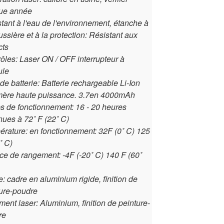
ue année
tant à l'eau de l'environnement, étanche à
ussière et à la protection: Résistant aux
cts
ôles: Laser ON / OFF interrupteur à
ule
de batterie: Batterie rechargeable Li-Ion
mère haute puissance. 3.7en 4000mAh
 de fonctionnement: 16 - 20 heures
nues à 72˚ F (22˚ C)
rature: en fonctionnement: 32F (0˚ C) 125
˚ C)
e de rangement: -4F (-20˚ C) 140 F (60˚
: cadre en aluminium rigide, finition de
ure-poudre
ent laser: Aluminium, finition de peinture-
re