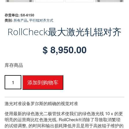
存货单位:
SX-6150
类别:
所有产品
,
平行辊对齐方式
RollCheck最大激光轧辊对齐
$
8,950.00
库存商品
RollCheck
添加到购物车
MAX
激
光
滚
激光对准设备罗尔斯的精确的视觉对准
轮
使用最新的绿色激光二极管技术使我们的绿色激光线 10 x 的更
对
明亮的运营商比红色激光线. RollCheck®消除了导致取消繁琐
准
的试错调整, 的时间和输出损耗降低并且是用于高效辊子维护的
数