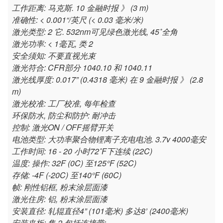
工作距离: 马克斯. 10 金融时报 》 (3 m)
准确性: < 0.001“/英尺 (< 0.03 毫米/米)
激光类型: 2 它. 532nm可见绿色激光线, 45˚全角
激光功率: < 1毫瓦, 类 2
安全须知: 不要直视光束
激光符合: CFR部分 1040.10 和 1040.11
激光线厚度: 0.017” (0.4318 毫米) 在 9 金融时报 》 (2.8
m)
激光校准: 工厂校准, 每年检查
环保防水, 防尘和防护: 耐冲击
控制: 激光ON / OFF摇臂开关
电池类型: 大功率聚合物锂离子充电电池. 3.7v 4000毫安
工作时间: 16 - 20 小时72˚F下连续 (22C)
温度: 操作: 32F (0C) 至125°F (52C)
存储: -4F (-20C) 至140°F (60C)
帧: 刚性铝框, 粉末涂层面漆
激光住房: 铝, 粉末涂层面漆
安装直径: 轧辊直径4” (101毫米) 多达8’ (2400毫米)
安装夹板: 集 2 包括连接带: