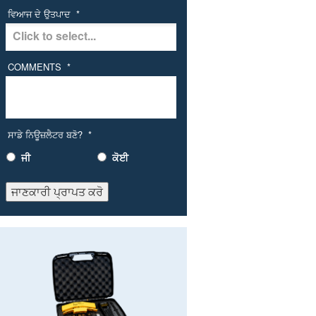
ਵਿਆਜ ਦੇ ਉਤਪਾਦ
*
COMMENTS
*
ਸਾਡੇ ਨਿਊਜ਼ਲੈਟਰ ਬਣੋ?
*
ਜੀ
ਕੋਈ
ਜਾਣਕਾਰੀ ਪ੍ਰਾਪਤ ਕਰੋ