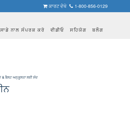
ਕਾਰਟ ਦੇਖੋ
1-800-856-0129
ਸਾਡੇ ਨਾਲ ਸੰਪਰਕ ਕਰੋ
ਵੀਡੀਓ
ਸਹਿਯੋਗ
ਬਲੌਗ
 & ਬੈਲਟ ਅਨੁਕੂਲਤਾ ਲਈ ਸੰਦ
ਰੀਨ