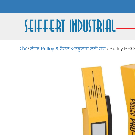
ਮੁੱਖ
/
ਲੇਜ਼ਰ Pulley & ਬੈਲਟ ਅਨੁਕੂਲਤਾ ਲਈ ਸੰਦ
/ Pulley PRO