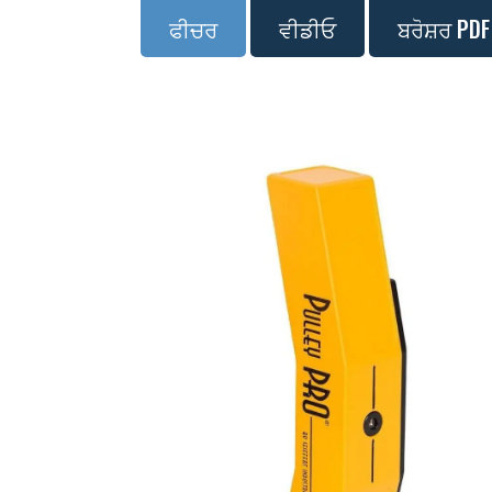
ਫੀਚਰ
ਵੀਡੀਓ
ਬਰੋਸ਼ਰ PDF