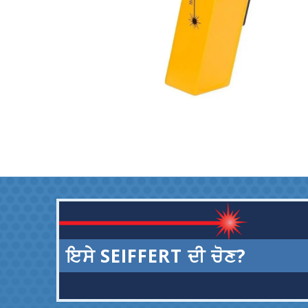
ਇਸੇ SEIFFERT ਦੀ ਚੋਣ?