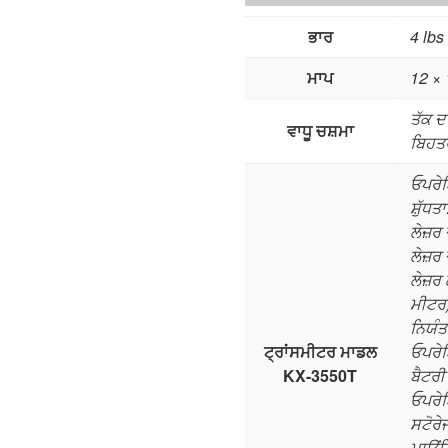
ਭਾਰ
4 lbs
ਮਾਪ
12 × 
ਤੱਕ ਦ
ਵਾਧੂ ਚਸ਼ਮਾ
ਬਿਹਤ
ਓਪਰੇਟ
ਸ਼ੁੱਧਤ
ਲੇਜ਼ਰ
ਲੇਜ਼ਰ
ਲੇਜ਼ਰ
ਮੀਟਰ
ਨਿਯੰਤ
ਟ੍ਰਾਂਸਮੀਟਰ ਮਾਡਲ
ਓਪਰੇਟ
KX-3550T
ਬੈਟਰ
ਓਪਰੇਟ
ਸਟੋਰੇ
ਮਾਊਂਟਿ