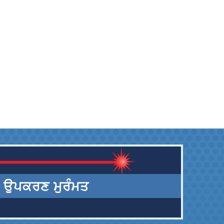
ਉਪਕਰਣ ਮੁਰੰਮਤ