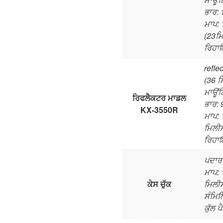
ਭਾਰ: 
ਮਾਪ: 
(23ਮਿ
ਰਿਹਾ
refle
(36 
ਮਾਊਂਟਿ
ਰਿਫਲੈਕਟਰ ਮਾਡਲ
ਭਾਰ: 
KX-3550R
ਮਾਪ: 
ਮਿਲੀਮ
ਰਿਹਾ
ਪਦਾਰ
ਮਾਪ: 
ਕੇਸ ਚੁੱਕ
ਮਿਲੀਮ
ਸੰਮਿਲ
ਕੁੱਲ ਪ