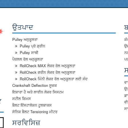
ਉਤਪਾਦ
ਬ
Pulley ਅਨੁਕੂਲਤਾ
ਕੰ
Pulley ਪ੍ਰੋ ਗ੍ਰੀਨ
ਉ
Pulley ਸਾਥੀ
ਨਕ
ਪੈਰਲਲ ਰੋਲ ਅਨੁਕੂਲਤਾ
ਪਰ
RollCheck MAX ਲੇਜ਼ਰ ਰੋਲ ਅਨੁਕੂਲਤਾ
RollCheck ਗਰੀਨ ਲੇਜ਼ਰ ਰੋਲ ਅਨੁਕੂਲਤਾ
RollCheck ਮਿੰਨੀ ਲੇਜ਼ਰ ਰੋਲ ਅਨੁਕੂਲਤਾ ਲਈ ਸੰਦ
ਵਾ
Crankshaft Deflection ਸੂਚਕ
ਉ
ਇਸ਼ਾਰਾ ਹੈ ਅਤੇ ਲਾਈਨ ਲੇਜ਼ਰ ਸਿਸਟਮ
ਡ
ਸਟੀਲ ਸ਼ਿਮਸ
ਟ
ਵ
ਬੈਲਟ ਇੰਸਟਾਲੇਸ਼ਨ ਟੂਲਬਾਕਸ
ਸਾ
ਸੋਨਿਕ ਬੈਲਟ Tensioning ਮੀਟਰ
ਸਰਵਿਸਿਜ਼