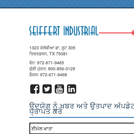
1323 ਕੋਲੰਬੀਆ ਡਾ, ਸੂਟ 305
ਰਿਚਰਡਸਨ, TX 75081
ਫੋਨ:
972-671-9465
ਚੁੰਗੀ ਮੁੱਕਤ:
800-856-0129
ਫੈਕਸ: 972-671-9468
ਉਦਯੋਗ ਨੂੰ ਖਬਰ ਅਤੇ ਉਤਪਾਦ ਅੱਪਡੇ
ਪ੍ਰਾਪਤ ਕਰੋ
ਸਾਡੇ ਨਿਊਜ਼ਲੈਟਰ ਸੂਚੀ ਵਿੱਚ ਸ਼ਾਮਲ ਹੋ ਜਾਓ?
*