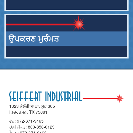
ਉਪਕਰਣ ਮੁਰੰਮਤ
1323 ਕੋਲੰਬੀਆ ਡਾ, ਸੂਟ 305
ਰਿਚਰਡਸਨ, TX 75081
ਫੋਨ:
972-671-9465
ਚੁੰਗੀ ਮੁੱਕਤ:
800-856-0129
ਫੈਕਸ: 972-671-9468