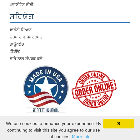
ਪਰਾਈਵੇਟ ਨੀਤੀ
ਸਹਿਯੋਗ
ਵਾਰੰਟੀ ਬਿਆਨ
ਉਤਪਾਦ ਰਜਿਸਟਰੇਸ਼ਨ
ਡਾਊਨਲੋਡ
ਵੀਡੀਓ
ਸਾਡੇ ਨਾਲ ਸੰਪਰਕ ਕਰੋ
We use cookies to enhance your experience. By
✖
continuing to visit this site you agree to our use
©2026 Seiffert ਉਦਯੋਗਿਕ. ਸਾਰੇ ਹੱਕ ਰਾਖਵੇਂ ਹਨ.
of cookies.
More info