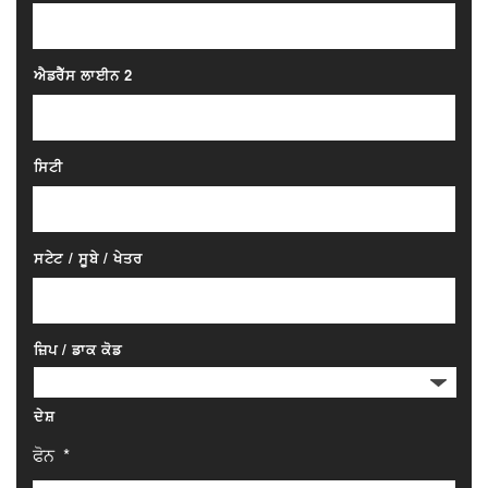
ਐਡਰੈੱਸ ਲਾਈਨ 2
ਸਿਟੀ
ਸਟੇਟ / ਸੂਬੇ / ਖੇਤਰ
ਜ਼ਿਪ / ਡਾਕ ਕੋਡ
ਦੇਸ਼
ਫੋਨ
*