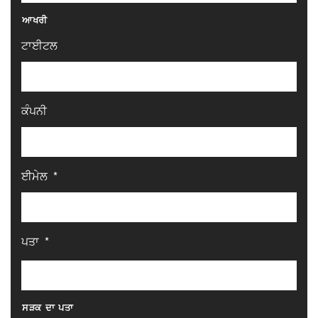
ਆਖਰੀ
ਟਾਈਟਲ
ਕੰਪਨੀ
ਈਮੇਲ
*
ਪਤਾ
*
ਸੜਕ ਦਾ ਪਤਾ