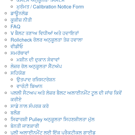
ਮੁਰੰਮਤ /
Calibration Notice Form
ਡਾਊਨਲੋਡ
ਕੂਕੀਜ਼ ਨੀਤੀ
FAQ
V ਬੈਲਟ ਤਣਾਅ ਵਿਧੀਆਂ ਅਤੇ ਹਦਾਇਤਾਂ
Rollcheck ਰੋਲਰ ਅਨੁਕੂਲਤਾ ਤੇਜ਼ ਹਵਾਲਾ
ਵੀਡੀਓ
ਸਮਰੱਥਾਵਾਂ
ਮਸ਼ੀਨ ਦੀ ਦੁਕਾਨ ਸੇਵਾਵਾਂ
ਲੇਜ਼ਰ ਰੋਲ ਅਨੁਕੂਲਤਾ ਸੈੱਟਅੱਪ
ਸਹਿਯੋਗ
ਉਤਪਾਦ ਰਜਿਸਟਰੇਸ਼ਨ
ਵਾਰੰਟੀ ਬਿਆਨ
ਪਲਲੀ ਸੈਟਅਪ ਅਤੇ ਲੇਜ਼ਰ ਬੈਲਟ ਅਲਾਈਨਮੈਂਟ ਟੂਲ ਦੀ ਜਾਂਚ ਕਿਵੇਂ
ਕਰੀਏ
ਸਾਡੇ ਨਾਲ ਸੰਪਰਕ ਕਰੋ
ਬਲੌਗ
ਸਿਫਾਰਸ਼ੀ Pulley ਅਨੁਕੂਲਤਾ ਸਿਹਣਸ਼ੀਲਤਾ ਮੁੱਲ
ਬੇਨਤੀ ਜਾਣਕਾਰੀ
ਪੁਲੀ ਅਲਾਈਨਮੈਂਟ ਲਈ ਇੱਕ ਪ੍ਰੈਕਟੀਕਲ ਗਾਈਡ