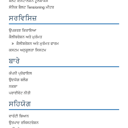
ਬੈਲਟ ਇੰਸਟਾਲੇਸ਼ਨ ਟੂਲਬਾਕਸ
ਸੋਨਿਕ ਬੈਲਟ Tensioning ਮੀਟਰ
ਸਰਵਿਸਿਜ਼
ਉਪਕਰਣ ਕਿਰਾਇਆ
ਕੈਲੀਬਰੇਸ਼ਨ ਅਤੇ ਮੁਰੰਮਤ
ਕੈਲੀਬਰੇਸ਼ਨ ਅਤੇ ਮੁਰੰਮਤ ਫਾਰਮ
ਕਸਟਮ ਅਨੁਕੂਲਤਾ ਸਿਸਟਮ
ਬਾਰੇ
ਕੰਪਨੀ ਪ੍ਰੋਫਾਇਲ
ਉਦਯੋਗ ਬਲੌਗ
ਨਕਸ਼ਾ
ਪਰਾਈਵੇਟ ਨੀਤੀ
ਸਹਿਯੋਗ
ਵਾਰੰਟੀ ਬਿਆਨ
ਉਤਪਾਦ ਰਜਿਸਟਰੇਸ਼ਨ