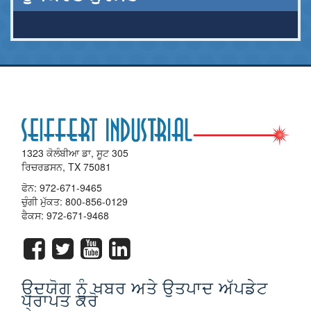
1323 ਕੋਲੰਬੀਆ ਡਾ, ਸੂਟ 305
ਰਿਚਰਡਸਨ, TX 75081
ਫੋਨ:
972-671-9465
ਚੁੰਗੀ ਮੁੱਕਤ:
800-856-0129
ਫੈਕਸ: 972-671-9468
ਉਦਯੋਗ ਨੂੰ ਖਬਰ ਅਤੇ ਉਤਪਾਦ ਅੱਪਡੇਟ
ਪ੍ਰਾਪਤ ਕਰੋ