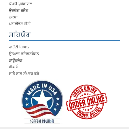
ਕੰਪਨੀ ਪ੍ਰੋਫਾਇਲ
ਉਦਯੋਗ ਬਲੌਗ
ਨਕਸ਼ਾ
ਪਰਾਈਵੇਟ ਨੀਤੀ
ਸਹਿਯੋਗ
ਵਾਰੰਟੀ ਬਿਆਨ
ਉਤਪਾਦ ਰਜਿਸਟਰੇਸ਼ਨ
ਡਾਊਨਲੋਡ
ਵੀਡੀਓ
ਸਾਡੇ ਨਾਲ ਸੰਪਰਕ ਕਰੋ