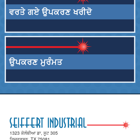
ਵਰਤੇ ਗਏ ਉਪਕਰਣ ਖਰੀਦੋ
ਉਪਕਰਣ ਮੁਰੰਮਤ
1323 ਕੋਲੰਬੀਆ ਡਾ, ਸੂਟ 305
ਰਿਚਰਡਸਨ, TX 75081