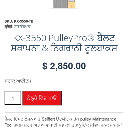
SKU:
KX-3550-TB
ਸ਼੍ਰੇਣੀ:
ਸਾਰੇ ਉਤਪਾਦ
KX-3550 PulleyPro® ਬੈਲਟ
ਸਥਾਪਨਾ & ਨਿਗਰਾਨੀ ਟੂਲਬਾਕਸ
$
2,850.00
ਸਟਾਕ ਆਈਟਮ
KX-
ਠੇਲ੍ਹੇ ਵਿੱਚ ਪਾਓ
3550
PulleyPro®
ਬੈਲਟ
ਸਥਾਪਨਾ
ਬੈਲਟ ਇੰਸਟਾਲੇਸ਼ਨ ਅਤੇ Seiffert ਉਦਯੋਗਿਕ ਤੱਕ pulley Maintenance
&
Tool ਬਾਕਸ ਸਟੋਰ ਅਤੇ ਆਵਾਜਾਈ ਸਭ ਕੁਝ ਤੁਹਾਨੂੰ ਇੱਕ ਸੁਵਿਧਾਜਨਕ ਮਾਮਲੇ ''