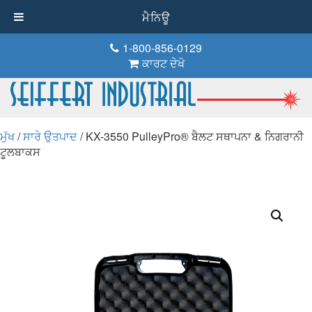
ਮੈਨਿਊ
1-800-856-0129
ਕਾਰਟ ਦੇਖੋ
ਮੁੱਖ
/
ਸਾਰੇ ਉਤਪਾਦ
/ KX-3550 PulleyPro® ਬੈਲਟ ਸਥਾਪਨਾ & ਨਿਗਰਾਨੀ
ਟੂਲਬਾਕਸ