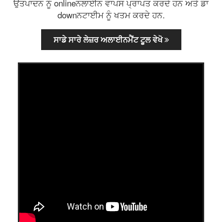
ਉਤਪਾਦਨ ਨੂੰ onlineਨਲਾਈਨ ਵਾਪਸ ਪ੍ਰਾਪਤ ਕਰਦੇ ਹਨ ਅਤੇ ਡਾ
downਨਟਾਈਮ ਨੂੰ ਖਤਮ ਕਰਦੇ ਹਨ.
ਸਾਡੇ ਸਾਰੇ ਲੇਜ਼ਰ ਅਲਾਈਨਮੈਂਟ ਟੂਲ ਵੇਖੋ