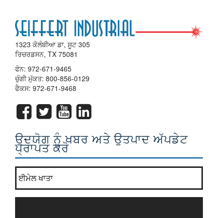
1323 ਕੋਲੰਬੀਆ ਡਾ, ਸੂਟ 305
ਰਿਚਰਡਸਨ, TX 75081
ਫੋਨ:
972-671-9465
ਚੁੰਗੀ ਮੁੱਕਤ:
800-856-0129
ਫੈਕਸ: 972-671-9468
ਉਦਯੋਗ ਨੂੰ ਖਬਰ ਅਤੇ ਉਤਪਾਦ ਅੱਪਡੇਟ
ਪ੍ਰਾਪਤ ਕਰੋ
ਸਾਡੇ ਨਿਊਜ਼ਲੈਟਰ ਸੂਚੀ ਵਿੱਚ ਸ਼ਾਮਲ ਹੋ ਜਾਓ?
*
ਗਾਹਕ